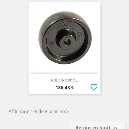
Roue Resine...
favorite_border
Prix
186,43 €
Affichage 1-8 de 8 article(s)
Retour en haut
