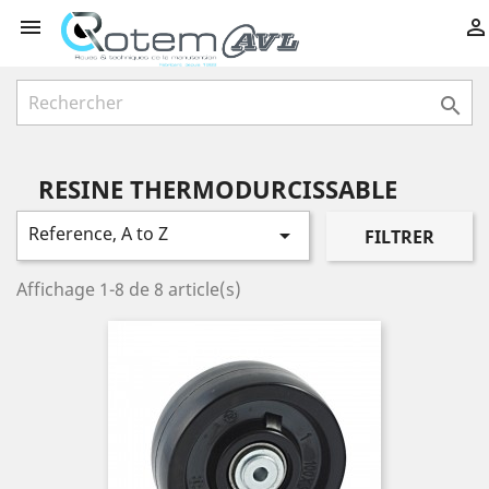



RESINE THERMODURCISSABLE
Reference, A to Z

FILTRER
Affichage 1-8 de 8 article(s)