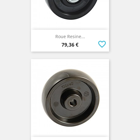
Roue Resine...
favorite_border
Prix
79,36 €