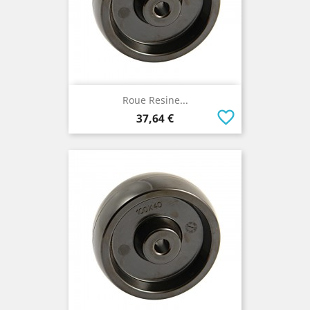
Roue Resine...
favorite_border
Prix
37,64 €