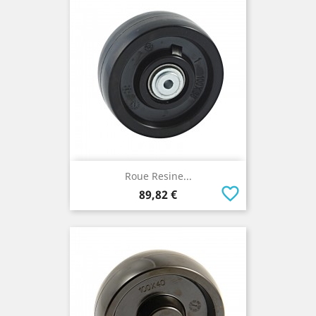
Roue Resine...
favorite_border
Prix
89,82 €