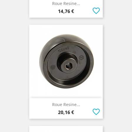
Roue Resine...
favorite_border
Prix
14,76 €
Roue Resine...
favorite_border
Prix
20,16 €