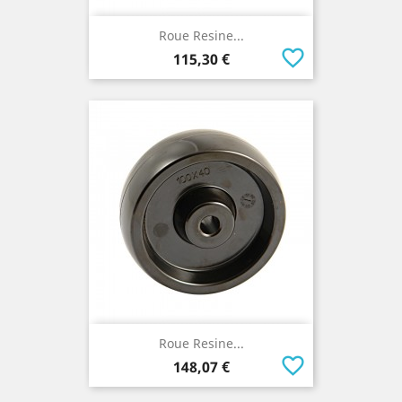
Roue Resine...
favorite_border
Prix
115,30 €
Roue Resine...
favorite_border
Prix
148,07 €