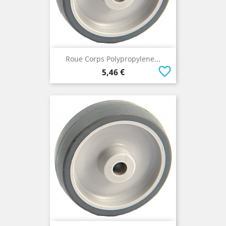
Roue Corps Polypropylene...
favorite_border
Prix
5,46 €