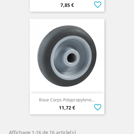
favorite_border
Prix
7,85 €
Roue Corps Polypropylene...
favorite_border
Prix
11,72 €
Affichage 1-16 de 16 article(s)