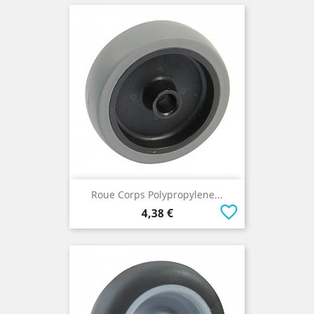
Roue Corps Polypropylene...
favorite_border
Prix
4,38 €