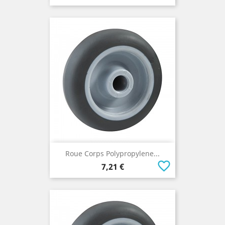
Roue Corps Polypropylene...
favorite_border
Prix
7,21 €