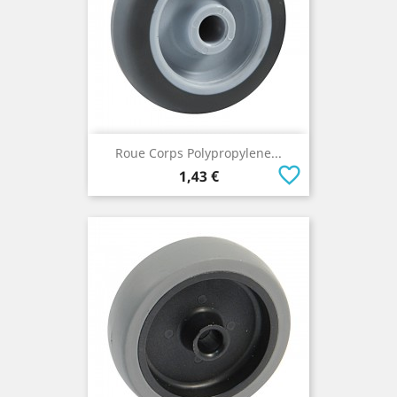
Roue Corps Polypropylene...
favorite_border
Prix
1,43 €