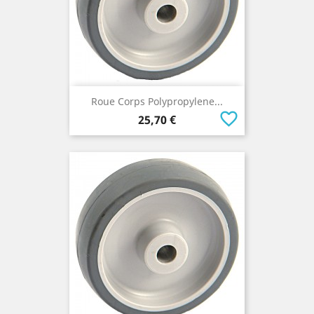
Roue Corps Polypropylene...
favorite_border
Prix
25,70 €