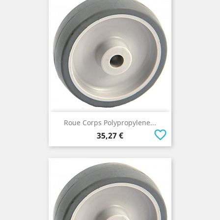
Roue Corps Polypropylene...
favorite_border
Prix
35,27 €