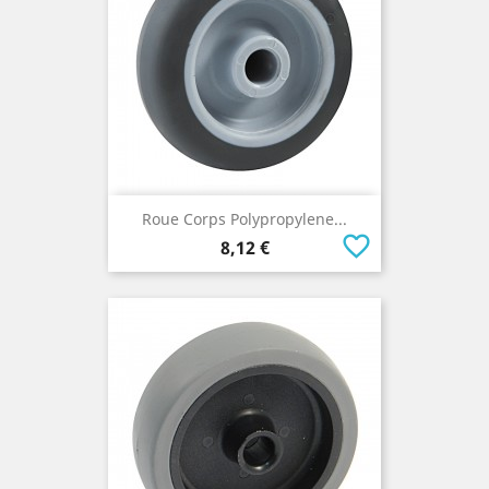
Roue Corps Polypropylene...
favorite_border
Prix
8,12 €