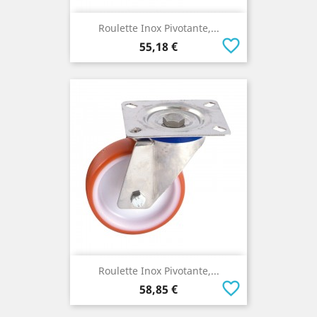
Roulette Inox Pivotante,...
favorite_border
Prix
55,18 €
Roulette Inox Pivotante,...
favorite_border
Prix
58,85 €