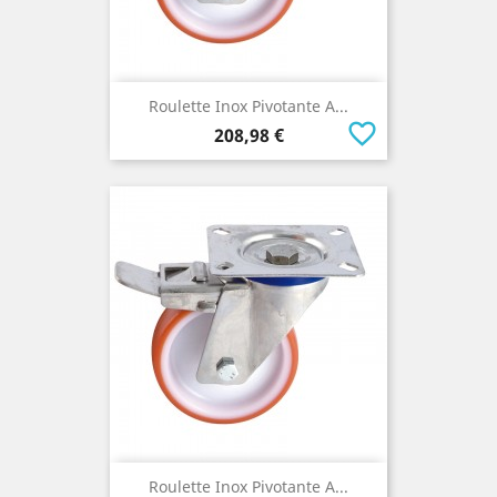
Roulette Inox Pivotante A...
favorite_border
Prix
208,98 €
Roulette Inox Pivotante A...