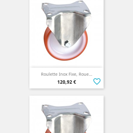
Roulette Inox Fixe, Roue...
favorite_border
Prix
120,92 €