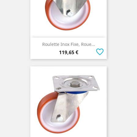
Roulette Inox Fixe, Roue...
favorite_border
Prix
119,65 €