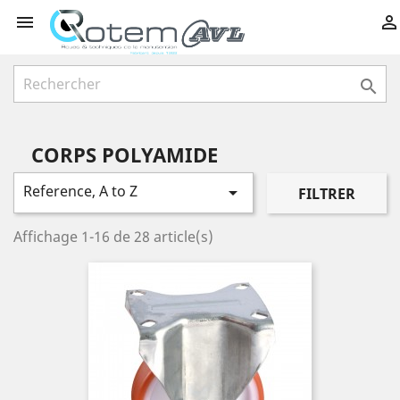



CORPS POLYAMIDE
Reference, A to Z

FILTRER
Affichage 1-16 de 28 article(s)