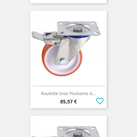
Roulette Inox Pivotante A...
favorite_border
Prix
85,57 €