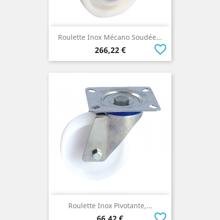
Roulette Inox Mécano Soudée...
favorite_border
Prix
266,22 €
Roulette Inox Pivotante,...
favorite_border
Prix
66,42 €