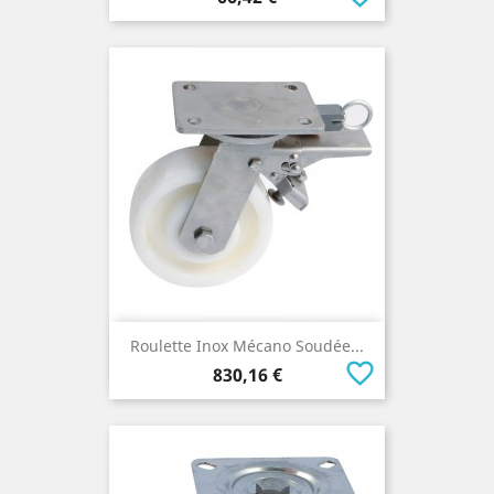
Roulette Inox Mécano Soudée...
favorite_border
Prix
830,16 €