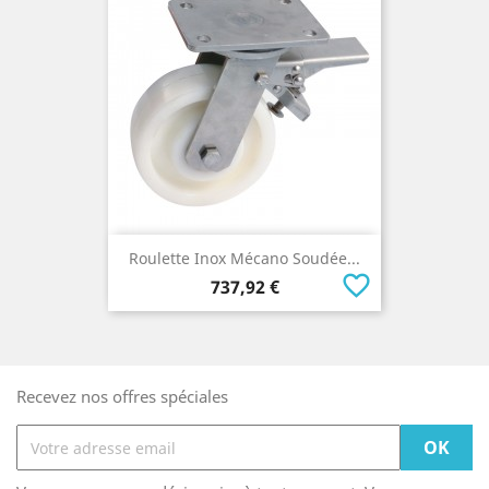
Roulette Inox Mécano Soudée...
favorite_border
Prix
737,92 €
Recevez nos offres spéciales