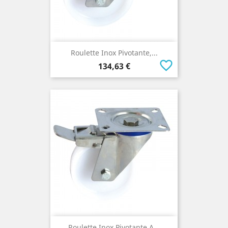
Roulette Inox Pivotante,...
favorite_border
Prix
134,63 €
Roulette Inox Pivotante A...