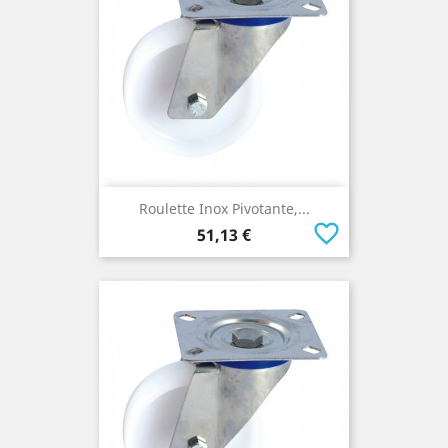
Roulette Inox Pivotante,...
favorite_border
Prix
51,13 €