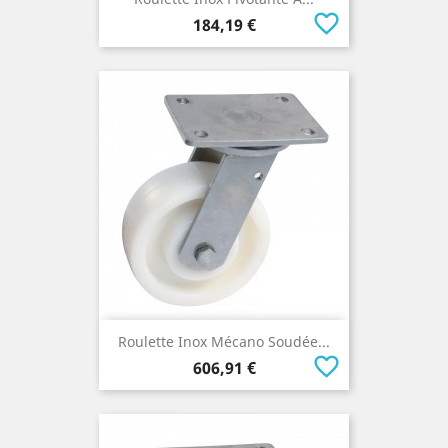
favorite_border
Prix
184,19 €
Roulette Inox Mécano Soudée...
favorite_border
Prix
606,91 €