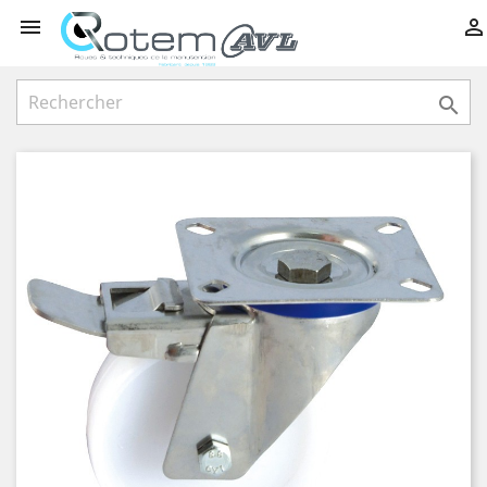


